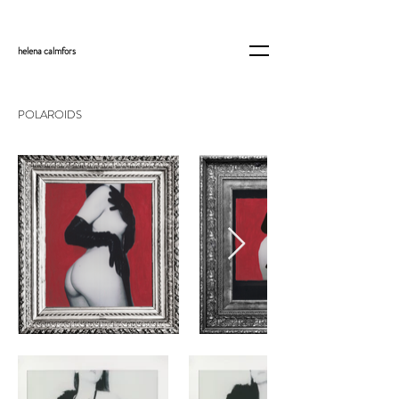
helena
calmfors
POLAROIDS